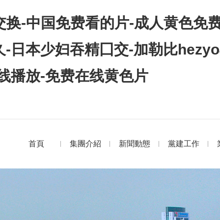
换-中国免费看的片-成人黄色免费电
-日本少妇吞精囗交-加勒比hezy
线播放-免费在线黄色片
首頁
集團介紹
新聞動態
黨建工作