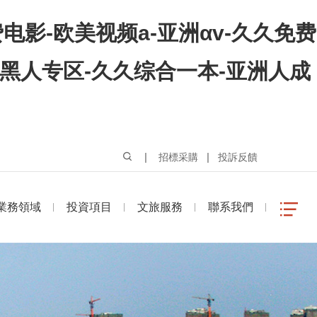
影-欧美视频a-亚洲αv-久久免费
o黑人专区-久久综合一本-亚洲人成
|
|
招標采購
投訴反饋
業務領域
投資項目
文旅服務
聯系我們